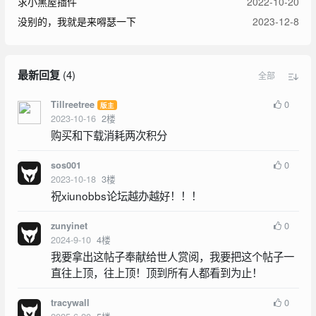
求小黑屋插件
2022-10-20
没别的，我就是来嘚瑟一下
2023-12-8
最新回复
(
4
)
全部
0
Tillreetree
版主
2023-10-16
2
楼
购买和下载消耗两次积分
0
sos001
2023-10-18
3
楼
祝xiunobbs论坛越办越好！！！
0
zunyinet
2024-9-10
4
楼
我要拿出这帖子奉献给世人赏阅，我要把这个帖子一
直往上顶，往上顶！顶到所有人都看到为止！
0
tracywall