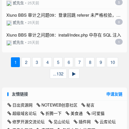
范
贰先生
•
25天前
5
Xiuno BBS 审计之问题09：登录回跳 referer 未严格校验，存
在开放重定向风险
贰先生
•
25天前
0
Xiuno BBS 审计之问题08：install/index.php 中存在 SQL 注入
贰先生
•
25天前
1
1
2
3
4
5
6
7
8
9
10
...132
▶
友情链接
申请友链
日出资源网
NOTEWEB创意社区
秘言
超级域名论坛
折腾一下
美食通
i可爱猫
修罗开源交流论坛
见山论坛
插件网
云库论坛