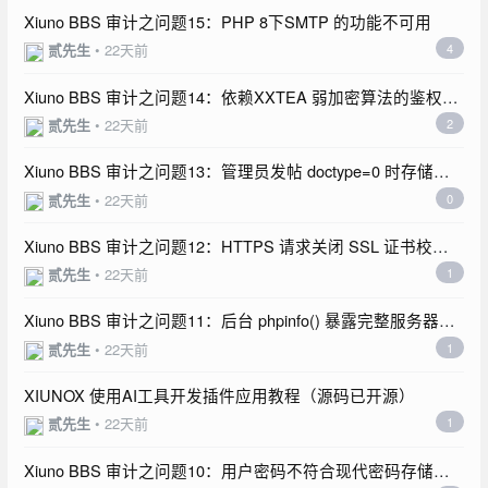
Xiuno BBS 审计之问题15：PHP 8下SMTP 的功能不可用
贰先生
•
22天前
4
Xiuno BBS 审计之问题14：依赖XXTEA 弱加密算法的鉴权令
牌可被伪造
贰先生
•
22天前
2
Xiuno BBS 审计之问题13：管理员发帖 doctype=0 时存储型
XSS
贰先生
•
22天前
0
Xiuno BBS 审计之问题12：HTTPS 请求关闭 SSL 证书校
验，存在中间人攻击风险
贰先生
•
22天前
1
Xiuno BBS 审计之问题11：后台 phpinfo() 暴露完整服务器环
境信息
贰先生
•
22天前
1
XIUNOX 使用AI工具开发插件应用教程（源码已开源）
贰先生
•
22天前
1
Xiuno BBS 审计之问题10：用户密码不符合现代密码存储规