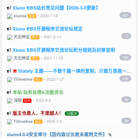
Xiuno BBS站长常见问题【2026-3-5更新】
xiunoa
•
2020-7-18
251
超版
Xiuno BBS开源程序交流论坛规定
天无神话
•
2021-2-14
17
版主
Xiuno BBS开源程序交流论坛积分规则及封禁说明
天无神话
•
2021-11-25
156
版主
Stately 主题——不做千篇一律的复制，只做万里挑一的
基底【谨防盗版】
Tillreetree
•
2022-7-27
232
版主
本站 站务处理&功能优化
浅唱
•
2023-8-2
56
站长
版主也是人，不是超人！
已解决
Tillreetree
•
2025-7-5
28
版主
xiuno4.0.4安全审计【因内容过长故末尾附文件】