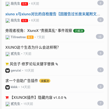
段先生
•
6天前
2
站长
xiuno x与xiuno对比的自检报告【因报告过长故末尾附文
件】
段先生
•
6天前
0
站长
旁观者视角：XiunoX "贵圈真乱" 事件观察
已解决
Tillreetree
•
7天前
15
版主
XIUNO这个生态为什么会这样啊？
贰先生
•
7天前
3
风信子·修罗论坛关键字替换
geruixi
•
10天前
1
求一个自助广告插件
未解决
kkkk
•
14天前
3
【XIUNOX插件】隐藏内容 v1.0.0
贰先生
•
15天前
7