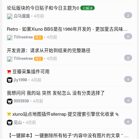
论坛版块的今日贴子和今日主题为0
已解决
白马遛遛
•
4月前
2
Retro - 如果Xiuno BBS是在1986年开发的 - 更加复古风味的
主题，兼具可用性
Tillreetree
•
4月前
6
版主
开发资源：请求从开始到结束的完整路径
Tillreetree
•
4月前
2
版主
豆瓣采集插件可用
jly1998
•
4月前
4
我想问问 我的站 突然 发帖怎么 没有分类选择了
5053938
•
4月前
4
xiuno站点地图插件sitemap 提交搜索引擎优化收录
见山
•
4月前
8
【一键脚本】一键删除所有帖子“内容中没有图片的文章 ” 免