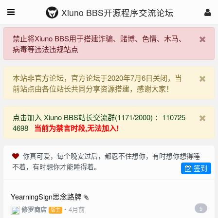
Xiuno BBS开源程序交流论坛
禁止将Xiuno BBS用于搭建诈骗、赌博、色情、木马、
病毒等违法违规站点
本站非官方论坛，官方论坛于2020年7月6日关闭，当
前站点由各位站长共同分享资源搭建，感谢大家！
点击加入 Xiuno BBS站长交流群(1171/2000) ：110725
4698
当前为禁言时段,无法加入!
你真可爱，每个晚安过后，都忍不住想你，有时想你想得睡
不着，有时想你才能睡得着。
签到
YearningSign思念路牌
修罗商店
•
4月前
5
版主