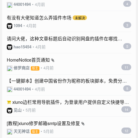
费分享，只能说完美！！
44001494
•
4月前
4
有没有大佬知道怎么弄插件市场
未解决
1094
•
4月前
3
请问大佬，这种文章标题后自动识别网盘的插件在哪找
未解决
hao15454
•
4月前
5
HomeNotice首页通知
修罗商店
•
4月前
11
版主
【一键脚本】创建中国省份作为昵称的板块脚本，免费分
享！新增一键自动创建板块下的所有城市标签！
44001494
•
4月前
5
xiuno边栏常用导航插件，为登录用户提供自定义快捷导
航，支持后台动态增删链接。
见山
•
5月前
14
[教程]xiuno修罗邮箱smtp设置及修复
天无神话
•
5月前
12
版主