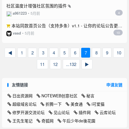
社区温度计增强社区氛围的插件
a961223
•
5月前
4
本站同款首页公告（支持多条）v1.1 - 让你的论坛公告更灵
活！
vasd
•
5月前
10
◀
1
2
3
4
5
6
7
8
9
10
11
12
...132
▶
友情链接
申请友链
日出资源网
NOTEWEB创意社区
秘言
超级域名论坛
折腾一下
美食通
i可爱猫
修罗开源交流论坛
见山论坛
插件网
云库论坛
王先生笔记
奇狐网
午后少年de後花園