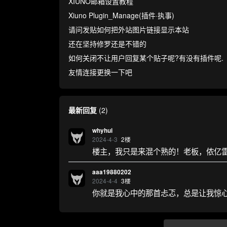
XIUNO邮箱设置教程
Xiuno Plugin_Manage(插件·执事)
请问发贴如何把外站图片链接显示本站
还在坚持修罗还是不错的
如何关闭不让用户回复某个贴子呢?有没有插件呢.
友情连接更换一下吧
最新回复
(
2
)
whyhui
2024-4-3
2
楼
楼主，我只是来混个熟的！老板，侬亿
aaa19880202
2024-4-4
3
楼
你就是我心中的那首忐忑，总是让我惊