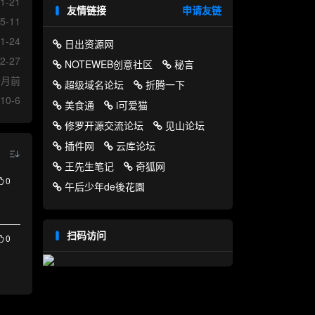
1-21
友情链接
申请友链
5-11
1-24
日出资源网
2-27
NOTEWEB创意社区
秘言
9月前
超级域名论坛
折腾一下
10-6
美食通
i可爱猫
修罗开源交流论坛
见山论坛
插件网
云库论坛
王先生笔记
奇狐网
0
午后少年de後花園
扫码访问
0