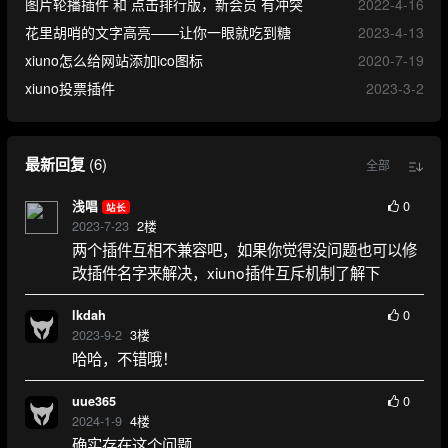
图片轮播插件 和 点击排行版，新会员 有冲突
2022-4-16
花里胡哨的文字高亮——让你一眼就吃到糖
2023-4-13
xiuno怎么给网站添加ico图标
2020-7-19
xiuno投票插件
2023-3-2
最新回复
(
6
)
全部
0
浅唱
站长
2023-7-23
2
楼
两个插件互相不兼容吧，如果你觉得没问题也可以修
改插件名字来解决，xiuno插件互斥机制了解下
0
lkdah
2023-9-2
3
楼
哈哈，不错哦！
0
uue365
2024-1-9
4
楼
确实存在这个问题