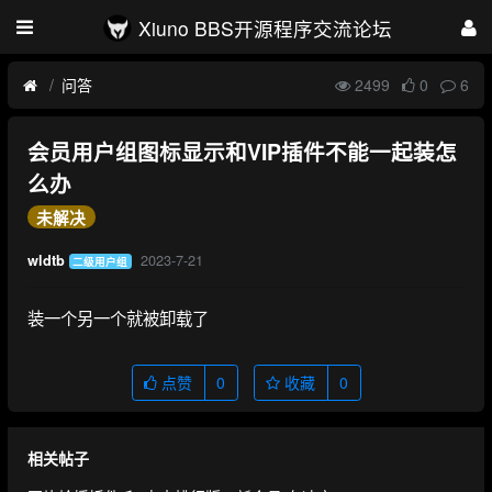
Xiuno BBS开源程序交流论坛
问答
2499
0
6
会员用户组图标显示和VIP插件不能一起装怎
么办
未解决
2023-7-21
wldtb
二级用户组
装一个另一个就被卸载了
点赞
0
收藏
0
相关帖子