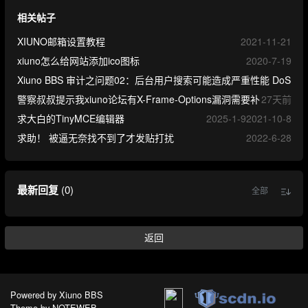
相关帖子
XIUNO邮箱设置教程
2021-11-21
xiuno怎么给网站添加ico图标
2020-7-19
Xiuno BBS 审计之问题02：后台用户搜索可能造成严重性能 DoS
警察叔叔提示我xiuno论坛有X-Frame-Options漏洞需要补
27天前
求大白的TinyMCE编辑器
2025-1-9
2021-10-8
求助！ 被逼无奈找不到了才发贴打扰
2022-6-28
最新回复
(
0
)
全部
返回
Powered by
Xiuno BBS
Theme by
NOTEWEB