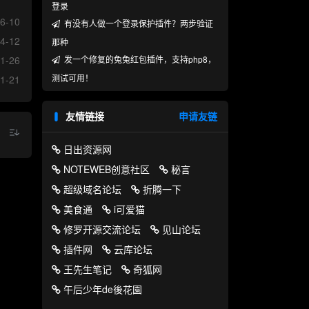
登录
6-10
有没有人做一个登录保护插件？两步验证
4-12
那种
发一个修复的兔兔红包插件，支持php8，
1-26
测试可用！
1-21
友情链接
申请友链
日出资源网
NOTEWEB创意社区
秘言
超级域名论坛
折腾一下
美食通
i可爱猫
修罗开源交流论坛
见山论坛
插件网
云库论坛
王先生笔记
奇狐网
午后少年de後花園