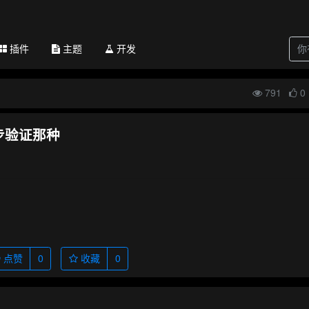
插件
主题
开发
791
0
步验证那种
点赞
0
收藏
0