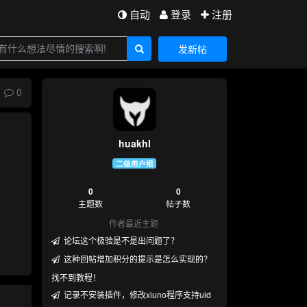
自动
登录
注册
发新帖
0
huakhl
二级用户组
0
0
主题数
帖子数
作者最近主题
论坛这个极验是不是出问题了？
这种回帖增加积分的提示是怎么实现的？
找不到教程！
记录不安装插件，修改xiuno程序支持uid