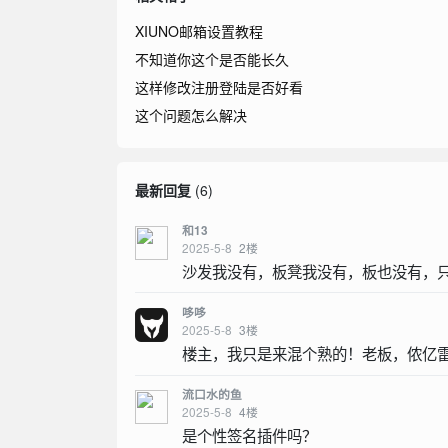
XIUNO邮箱设置教程
不知道你这个是否能长久
这样修改注册登陆是否好看
这个问题怎么解决
最新回复
(
6
)
和13
2025-5-8
2
楼
沙发我没有，板凳我没有，板也没有，
哆哆
2025-5-8
3
楼
楼主，我只是来混个熟的！老板，侬亿
流口水的鱼
2025-5-8
4
楼
是个性签名插件吗？