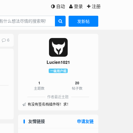
自动
登录
注册
发新帖
6
Lucien1021
一级用户组
1
20
主题数
帖子数
作者最近主题
有没有签名档插件呀！求！
友情链接
申请友链