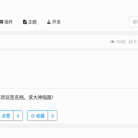
插件
主题
开发
1042
0
喜欢玩签名档，求大神指路！
点赞
0
收藏
0