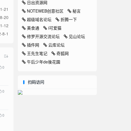
日出资源网
1-21
NOTEWEB创意社区
秘言
8-20
超级域名论坛
折腾一下
1-12
美食通
i可爱猫
-8-1
修罗开源交流论坛
见山论坛
插件网
云库论坛
王先生笔记
奇狐网
午后少年de後花園
0
扫码访问
0
0