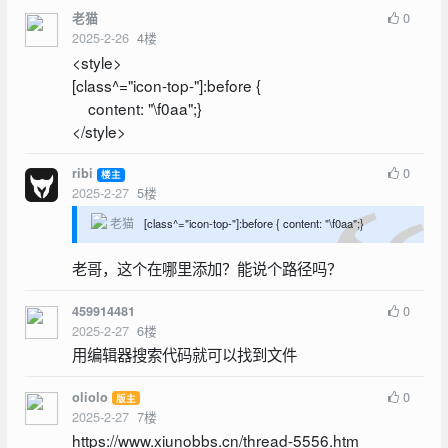
0
老猫
2025-2-26
4
楼
<style>
[class^="icon-top-"]:before {
content: "\f0aa";}
</style>
0
ribi
楼主
2025-2-27
5
楼
老猫
[class^="icon-top-"]:before { content: "\f0aa";}
老哥，这个在哪里添加？能说个路径吗？
0
459914481
2025-2-27
6
楼
用编辑器搜索代码就可以找到文件
0
oliolo
版主
2025-2-27
7
楼
https://www.xiunobbs.cn/thread-5556.htm