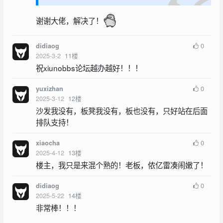
谢谢大佬，解决了！
0
didiaog
2025-3-2
11
楼
祝xiunobbs论坛越办越好！！！
0
yuxizhan
2025-3-12
12
楼
沙发我没有，板凳我没有，板也没有，只好站在后面
排队支持！
0
xiaocha
2025-4-12
13
楼
楼主，我只是来混个熟的！老板，侬亿雷凑闹嫩了！
0
didiaog
2025-5-22
14
楼
非常棒！！！