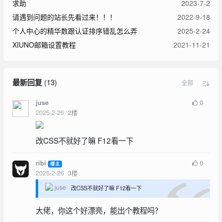
求助
2023-7-2
请遇到问题的站长先看过来！！！
2022-9-18
个人中心的精华数跟认证排序错乱怎么弄
2025-2-24
XIUNO邮箱设置教程
2021-11-21
最新回复
(
13
)
全部
0
juse
2025-2-26
2
楼
改CSS不就好了嘛 F12看一下
0
ribi
楼主
2025-2-26
3
楼
juse
改CSS不就好了嘛 F12看一下
大佬，你这个好漂亮，能出个教程吗？