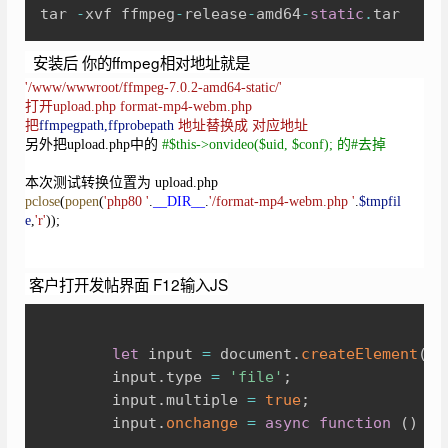
tar 
-
xvf ffmpeg
-
release
-
amd64
-
static
.
tar
安装后 你的ffmpeg相对地址就是
'/www/wwwroot/ffmpeg-7.0.2-amd64-static/'
打开upload.php format-mp4-webm.php
把
ffmpegpath,ffprobepath
地址替换成 对应地址
另外把upload.php中的
#$this->onvideo($uid, $conf); 的#去掉
本次测试转换位置为 upload.php
pclose
(
popen
(
'php80 '
.
__DIR__
.
'/format-mp4-webm.php '
.
$tmpfil
e
,
'r'
));
客户打开发帖界面 F12输入JS
Copy
let
 input 
=
 document
.
createElement
(
'i
		input
.
type 
=
'file'
;
		input
.
multiple 
=
true
;
		input
.
onchange
=
async
function
(
)
{