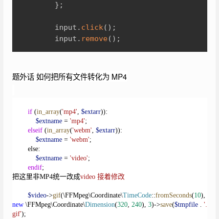
}
;
		input
.
click
(
)
;
		input
.
remove
(
)
;
题外话 如何把所有文件转化为 MP4
if
(
in_array
(
'mp4'
,
$extarr
)):
$extname
=
'mp4'
;
elseif
(
in_array
(
'webm'
,
$extarr
)):
$extname
=
'webm'
;
else:
$extname
=
'video'
;
endif
;
把这里非MP4统一改成
video 接着修改
$video
->
gif
(\FFMpeg\Coordinate\
TimeCode
::
fromSeconds
(
10
),
new
\FFMpeg\Coordinate\
Dimension
(
320
,
240
),
3
)->
save
(
$tmpfile
.
'.
gif'
);