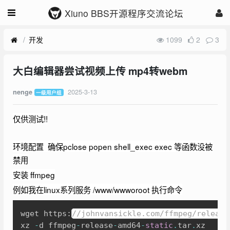
Xiuno BBS开源程序交流论坛
开发
1099
2
3
大白编辑器尝试视频上传 mp4转webm
2025-3-13
nenge
一级用户组
仅供测试!!
环境配置 确保pclose popen shell_exec exec 等函数没被
禁用
安装 ffmpeg
例如我在linux系列服务 /www/wwworoot 执行命令
Copy
wget https
:
//johnvansickle.com/ffmpeg/release
xz 
-
d ffmpeg
-
release
-
amd64
-
static
.
tar
.
xz
