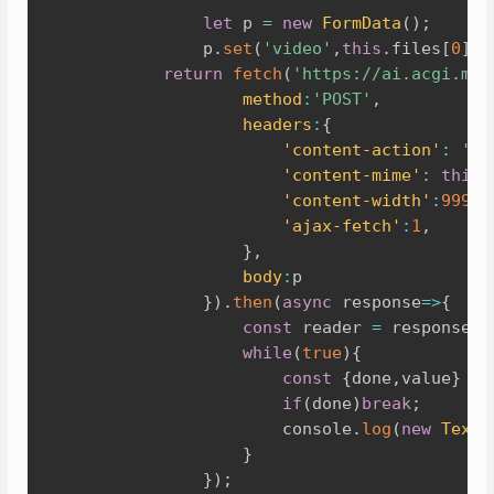
let
 p 
=
new
FormData
(
)
;
				p
.
set
(
'video'
,
this
.
files
[
0
]
)
;
return
fetch
(
'https://ai.acgi.moe
method
:
'POST'
,
headers
:
{
'content-action'
:
'at
'content-mime'
:
this
.
'content-width'
:
999
,
'ajax-fetch'
:
1
,
}
,
body
:
p

}
)
.
then
(
async
response
=>
{
const
 reader 
=
 response
.
b
while
(
true
)
{
const
{
done
,
value
}
=
if
(
done
)
break
;
						console
.
log
(
new
TextD
}
}
)
;