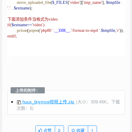
move_uploaded_file
(
$_FILES
[
'video'
][
'tmp_name'
],
$tmpfile
.
'.'
.
$extname
);
下面添加条件当格式为
video
if(
$extname=='
video'):
pclose
(
popen
(
'php80 '
.
__DIR__
.
'/format-to-mp4 '
.
$tmpfile
,
'r'
));
endif;
上传的附件：
huux_tinymce视频上传.zip
(大小：309.45K，下载
次数：5)
点赞
2
收藏
1