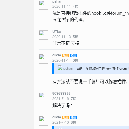
pshan
2020-11-11
4
楼
我是直接修改插件的hook 文件forum_thread_l
m 第2行 的代码。
UTict
2020-11-13
5
楼
非常不错 支持
oliolo
版主
楼主
2020-11-14
6
楼
pshan
我是直接修改插件的hook 文件forum_thread
有方法就不要说一半嘛！可以修复插件
903683395
2021-7-16
7
楼
解决了吗？
oliolo
版主
楼主
2021-7-16
8
楼