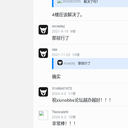
903683395
解决了吗？
4楼应该解决了。
mcwdsj
2021-9-19
9
楼
那就行了
ttbl
2021-11-22
10
楼
mcwdsj
那就行了
确实
3148647472
2024-4-2
11
楼
祝xiunobbs论坛越办越好！！！
Tiancaizhi
2024-6-2
12
楼
非常棒！！！