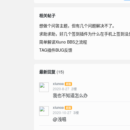
相关帖子
想做个问答主题，但有几个问题解决不了。
求助求助，好几个签到插件为什么在手机上签到没
简单解读Xiuno BBS之流程
TAG插件BUG反馈
最新回复
(
15
)
xiunoa
超版
2020-8-27
2
楼
我也不知道怎么办
xiunoa
超版
2020-10-27
3
楼
@浅唱