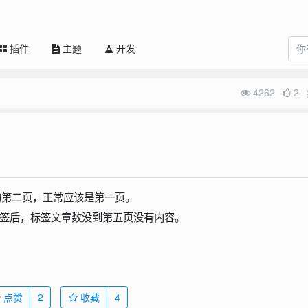
插件
主题
开发
4262
2
的第二页，正常应该是第一页。
标签后，标签文章数没到第五页没有内容。
点赞
2
收藏
4