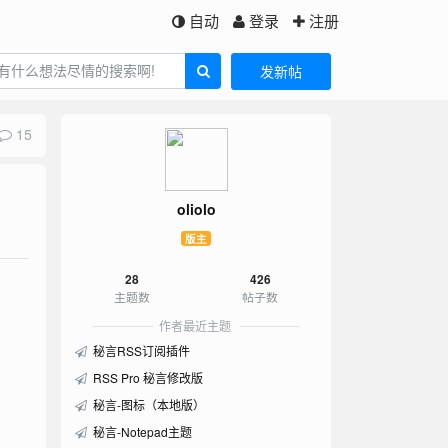
自动
登录
注册
发新帖
15
oliolo
版主
28
426
主题数
帖子数
作者最近主题
秘言RSS订阅插件
RSS Pro 秘言修改版
秘言-图标（本地版）
秘言-Notepad主题