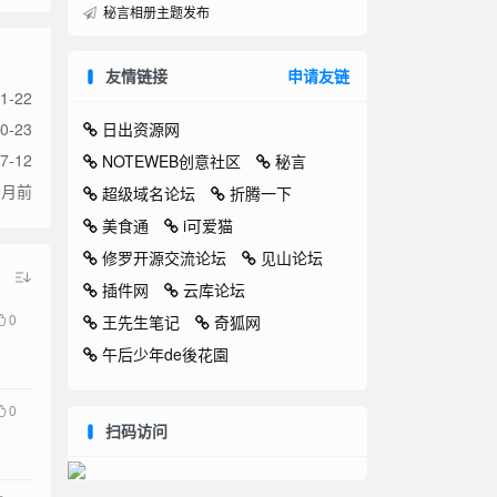
秘言相册主题发布
友情链接
申请友链
1-22
日出资源网
0-23
7-12
NOTEWEB创意社区
秘言
0月前
超级域名论坛
折腾一下
美食通
i可爱猫
修罗开源交流论坛
见山论坛
插件网
云库论坛
0
王先生笔记
奇狐网
午后少年de後花園
0
扫码访问