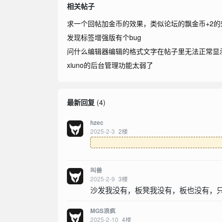
相关帖子
求一个回帖加金币的效果，类似论坛的飘金币+2的
发现标签增强版有个bug
问什么编辑器编辑的格式文字在帖子里无法正常显
xiuno的后台管理功能太弱了
最新回复
(
4
)
hzec
2025-2-3
2
楼
叫兽
2025-2-9
3
楼
沙发我没有，板凳我没有，板也没有，
MGS浪疯
2025-2-10
4
楼