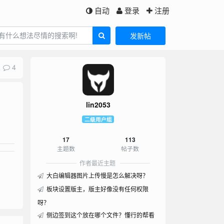
自动
登录
注册
发新帖
4
lin2053
二级用户组
17
113
主题数
帖子数
作者最近主题
大白编辑器图片上传慢是怎么解决呀？
板块设置版主，版主好像没有任何权限
呀？
侧边签到这个放在哪个文件？懂行的帮看