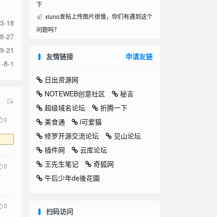
下
xiuno发帖上传图片很慢，你们有遇到这个
3-18
问题吗？
8-27
9-21
友情链接
申请友链
-8-1
日出资源网
NOTEWEB创意社区
秘言
超级域名论坛
折腾一下
0
美食通
i可爱猫
修罗开源交流论坛
见山论坛
插件网
云库论坛
王先生笔记
奇狐网
0
午后少年de後花園
0
扫码访问