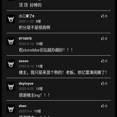
顶 顶 好棒的
0
小二来了8
2022-1-25
9
楼
积分是不是很高啊
0
9716978
2022-5-14
10
楼
祝xiunobbs论坛越办越好！！！
0
sxxoo
2023-3-13
11
楼
楼主，我只是来混个熟的！老板，侬亿雷凑闹嫩了！
0
dxyinyue
2023-3-23
12
楼
感谢楼主ing！！！
0
zhen
2023-5-4
13
楼