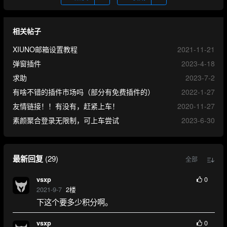
相关帖子
XIUNO邮箱设置教程
2021-11-21
弹窗插件
2023-4-18
求助
2023-7-2
有啥不错的插件市场吗（部分有免费插件的）
2022-1-27
友情链接！！有没有，赶紧上车！
2020-11-27
素颜聚合登录无限制，可上车尝试
2023-6-30
最新回复
(
29
)
全部
0
vsxp
2021-9-7
2
楼
下这个要多少积分啊。
0
vsxp