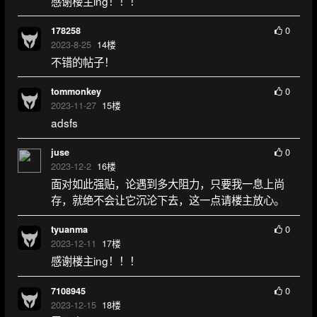
感谢楼主ing！！！
0
178258
2023-8-25
14
楼
不错的帖子！
0
tommonkey
2023-11-27
15
楼
adsfs
0
juse
2023-12-2
16
楼
面对如此强贴，论遇到多大阻力，只要我一息上尚
存，就绝不会让它沉沦下去，这一点请楼主放心。
0
tyuanma
2023-12-11
17
楼
感谢楼主ing！！！
0
7108945
2023-12-15
18
楼