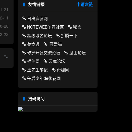
友情链接
申请友链
1-21
2-11
日出资源网
0-28
NOTEWEB创意社区
秘言
2-22
超级域名论坛
折腾一下
美食通
i可爱猫
修罗开源交流论坛
见山论坛
插件网
云库论坛
王先生笔记
奇狐网
午后少年de後花園
扫码访问