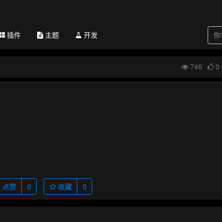
插件
主题
开发
746
0
点赞
0
收藏
0