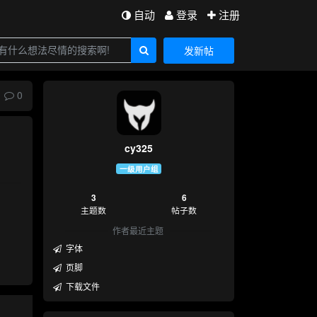
自动
登录
注册
发新帖
0
cy325
一级用户组
3
6
主题数
帖子数
作者最近主题
字体
页脚
下载文件