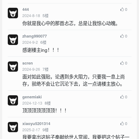
0
444
2024-8-18
5
楼
你就是我心中的那首忐忑，总是让我惊心动魄。
0
zhang990077
2024-9-2
6
楼
感谢楼主ing！！！
0
scren
2024-9-26
7
楼
面对如此强贴，论遇到多大阻力，只要我一息上尚
存，就绝不会让它沉沦下去，这一点请楼主放心。
0
genemiaki
2024-12-13
8
楼
顶顶顶顶顶顶顶！！！
0
xiaoyu5201314
2025-2-17
9
楼
我要拿出这帖子奉献给世人赏阅，我要把这个帖子一