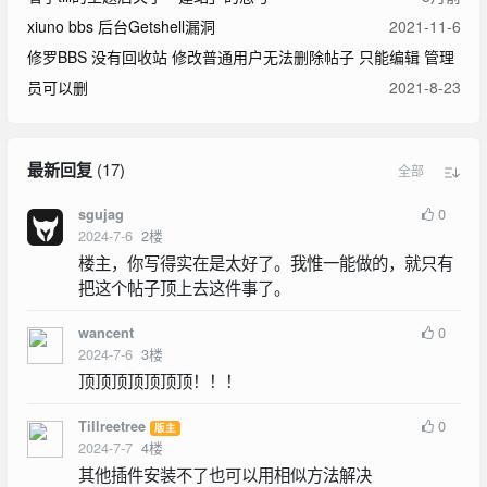
xiuno bbs 后台Getshell漏洞
2021-11-6
修罗BBS 没有回收站 修改普通用户无法删除帖子 只能编辑 管理
员可以删
2021-8-23
最新回复
(
17
)
全部
0
sgujag
2024-7-6
2
楼
楼主，你写得实在是太好了。我惟一能做的，就只有
把这个帖子顶上去这件事了。
0
wancent
2024-7-6
3
楼
顶顶顶顶顶顶顶！！！
0
Tillreetree
版主
2024-7-7
4
楼
其他插件安装不了也可以用相似方法解决