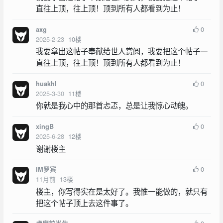
直往上顶，往上顶！顶到所有人都看到为止！
0
axg
2025-2-23
10
楼
我要拿出这帖子奉献给世人赏阅，我要把这个帖子一
直往上顶，往上顶！顶到所有人都看到为止！
0
huakhl
2025-3-30
11
楼
你就是我心中的那首忐忑，总是让我惊心动魄。
0
xingB
2025-6-28
12
楼
谢谢楼主
0
IM罗宾
11月前
13
楼
楼主，你写得实在是太好了。我惟一能做的，就只有
把这个帖子顶上去这件事了。