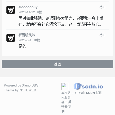
0
sioooooolly
2023-11-22
9
楼
面对如此强贴，论遇到多大阻力，只要我一息上尚
存，就绝不会让它沉沦下去，这一点请楼主放心。
0
祈雪听风吟
2025-6-1
10
楼
是的
返回
Powered by
Xiuno BBS
Theme by
NOTEWEB
本次访
，CDN由
SCDN
提供
问服务
器由
美
得云
提
供