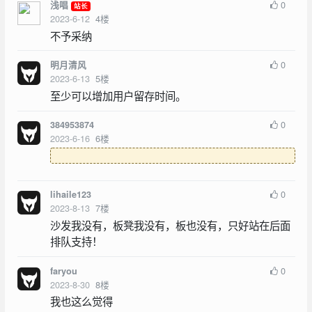
0
浅唱
站长
2023-6-12
4
楼
不予采纳
0
明月清风
2023-6-13
5
楼
至少可以增加用户留存时间。
0
384953874
2023-6-16
6
楼
0
lihaile123
2023-8-13
7
楼
沙发我没有，板凳我没有，板也没有，只好站在后面
排队支持！
0
faryou
2023-8-30
8
楼
我也这么觉得