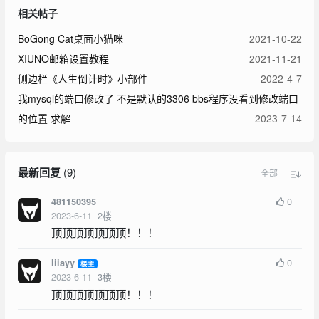
相关帖子
BoGong Cat桌面小猫咪
2021-10-22
XIUNO邮箱设置教程
2021-11-21
侧边栏《人生倒计时》小部件
2022-4-7
我mysql的端口修改了 不是默认的3306 bbs程序没看到修改端口
的位置 求解
2023-7-14
最新回复
(
9
)
全部
0
481150395
2023-6-11
2
楼
顶顶顶顶顶顶顶！！！
0
liiayy
楼主
2023-6-11
3
楼
顶顶顶顶顶顶顶！！！