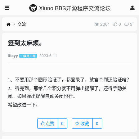
Xiuno BBS开源程序交流论坛
交流
2061
0
9
签到太麻烦。
2023-6-11
liiayy
一级用户组
1、不要用那个图形验证了，都登录了，就答个到还验证啥？
2、答完到，那给几个积分就不用弹出提醒了，还得手动关
闭。如果弹出提醒自动关闭也行。
希望改进一下。
点赞
0
收藏
0