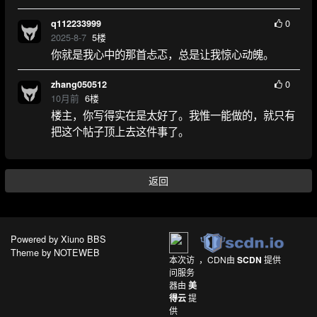
0
q112233999
2025-8-7
5
楼
你就是我心中的那首忐忑，总是让我惊心动魄。
0
zhang050512
10月前
6
楼
楼主，你写得实在是太好了。我惟一能做的，就只有
把这个帖子顶上去这件事了。
返回
Powered by
Xiuno BBS
Theme by
NOTEWEB
本次访
，CDN由
SCDN
提供
问服务
器由
美
得云
提
供