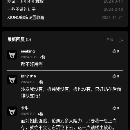
测试一下能不能截取
2024-3-14
一些不错的句子
2024-2-16
XIUNO邮箱设置教程
2021-11-21
最新回复
(
5
)
全部
0
seaking
2024-1-19
2
楼
都不好用啊
0
bfhj1016
2024-8-3
3
楼
沙发我没有，板凳我没有，板也没有，只好站在后面
排队支持！
0
卡牛
2025-8-3
4
楼
面对如此强贴，论遇到多大阻力，只要我一息上尚
存，就绝不会让它沉沦下去，这一点请楼主放心。