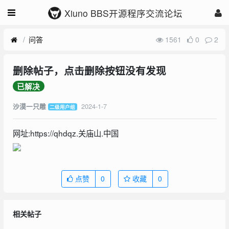
Xiuno BBS开源程序交流论坛
问答
1561
0
2
删除帖子，点击删除按钮没有发现
已解决
2024-1-7
沙漠一只雕
二级用户组
网址:https://qhdqz.关庙山.中国
点赞
0
收藏
0
相关帖子