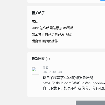
相关帖子
求助
xiuno怎么给网站添加ico图标
怎么禁止自己给自己发消息！
后台管理界面插件
最新回复
(
1
)
屏风
2025-1-18
2
楼
说白了就是求4.0.4的修罗论坛吗
https://github.com/WuSuoV/xiunobbs-
自己下载吧，如果不行私信我，我有4.0.7