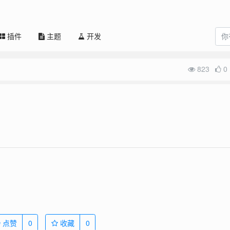
插件
主题
开发
823
0
点赞
0
收藏
0