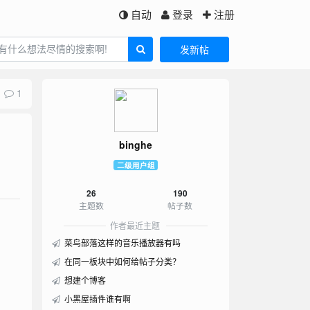
自动
登录
注册
发新帖
1
binghe
二级用户组
26
190
主题数
帖子数
作者最近主题
菜鸟部落这样的音乐播放器有吗
在同一板块中如何给帖子分类？
想建个博客
小黑屋插件谁有啊