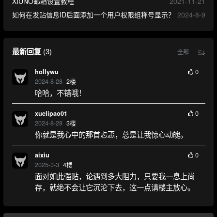
XIUNO邮箱设置教程
2021-11-21
如何在发贴信息ID后面添加一个用户权限组称号显示？
2024-8-9
最新回复
(
3
)
全部
0
hollywu
2024-8-28
2
楼
哈哈，不错哦！
0
xuelipao01
2024-8-28
3
楼
你就是我心中的那首忐忑，总是让我惊心动魄。
0
aixiu
2025-3-3
4
楼
面对如此强贴，论遇到多大阻力，只要我一息上尚
存，就绝不会让它沉沦下去，这一点请楼主放心。