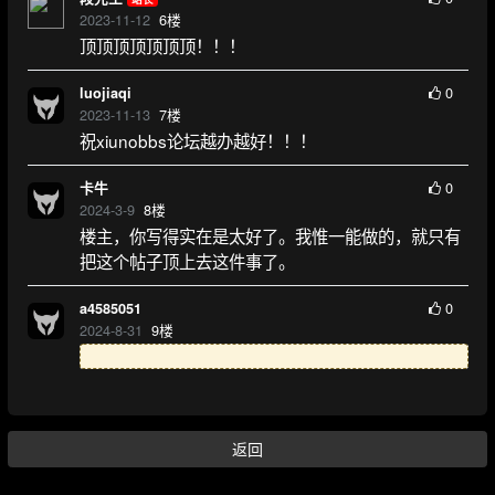
2023-11-12
6
楼
顶顶顶顶顶顶顶！！！
0
luojiaqi
2023-11-13
7
楼
祝xiunobbs论坛越办越好！！！
0
卡牛
2024-3-9
8
楼
楼主，你写得实在是太好了。我惟一能做的，就只有
把这个帖子顶上去这件事了。
0
a4585051
2024-8-31
9
楼
返回