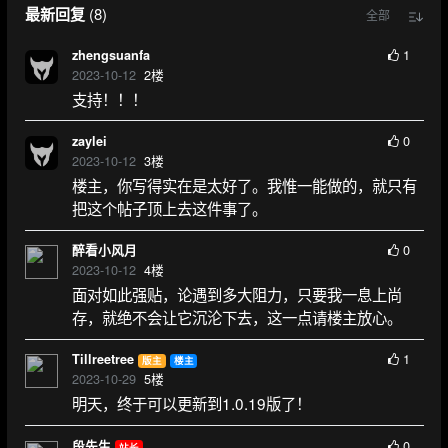
最新回复
(
8
)
全部
1
zhengsuanfa
2023-10-12
2
楼
支持！！！
0
zaylei
2023-10-12
3
楼
楼主，你写得实在是太好了。我惟一能做的，就只有
把这个帖子顶上去这件事了。
0
醉看小风月
2023-10-12
4
楼
面对如此强贴，论遇到多大阻力，只要我一息上尚
存，就绝不会让它沉沦下去，这一点请楼主放心。
1
Tillreetree
版主
楼主
2023-10-29
5
楼
明天，终于可以更新到1.0.19版了！
0
段先生
站长