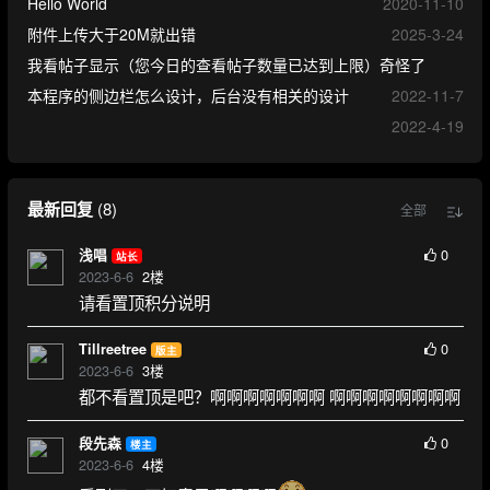
Hello World
2020-11-10
附件上传大于20M就出错
2025-3-24
我看帖子显示（您今日的查看帖子数量已达到上限）奇怪了
本程序的侧边栏怎么设计，后台没有相关的设计
2022-11-7
2022-4-19
最新回复
(
8
)
全部
0
浅唱
站长
2023-6-6
2
楼
请看置顶积分说明
0
Tillreetree
版主
2023-6-6
3
楼
都不看置顶是吧？啊啊啊啊啊啊啊 啊啊啊啊啊啊啊啊
0
段先森
楼主
2023-6-6
4
楼