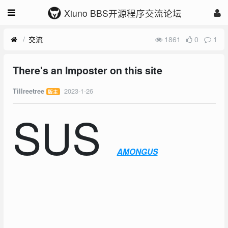
Xiuno BBS开源程序交流论坛
交流
1861
0
1
There's an Imposter on this site
2023-1-26
Tillreetree
版主
SUS
AJuYu
oj15
AMONGUS