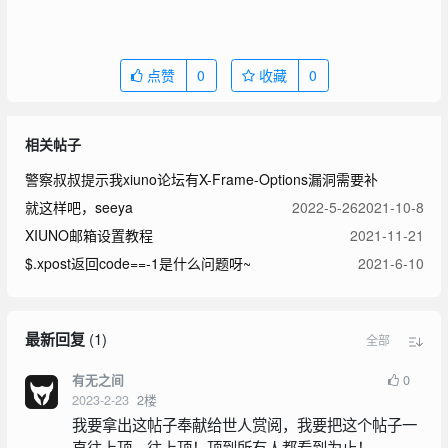
点赞
0
收藏
0
相关帖子
警察叔叔提示我xiuno论坛有X-Frame-Options漏洞需要补
就这样吧，seeya
2022-5-26
2021-10-8
XIUNO邮箱设置教程
2021-11-21
$.xpost返回code==-1是什么问题呀~
2021-6-10
最新回复
(
1
)
全部
0
有无之间
2023-2-23
2
楼
我要拿出这帖子奉献给世人赏阅，我要把这个帖子一
直往上顶，往上顶！顶到所有人都看到为止！