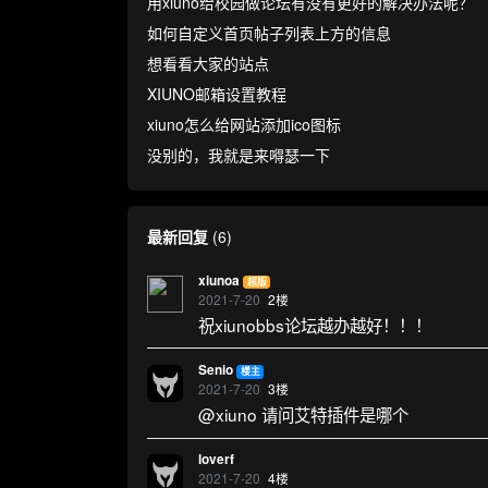
用xiuno给校园做论坛有没有更好的解决办法呢？
如何自定义首页帖子列表上方的信息
想看看大家的站点
XIUNO邮箱设置教程
xiuno怎么给网站添加ico图标
没别的，我就是来嘚瑟一下
最新回复
(
6
)
xiunoa
超版
2021-7-20
2
楼
祝xiunobbs论坛越办越好！！！
Senio
楼主
2021-7-20
3
楼
@xiuno 请问艾特插件是哪个
loverf
2021-7-20
4
楼