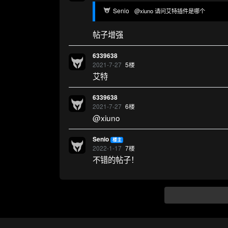
Senio
@xiuno 请问艾特插件是哪个
帖子增强
6339638
2021-7-27
5
楼
艾特
6339638
2021-7-27
6
楼
@xiuno
Senio
楼主
2022-1-17
7
楼
不错的帖子！