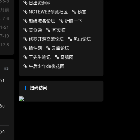
-5-8
日出资源网
9月前
NOTEWEB创意社区
秘言
-7-6
超级域名论坛
折腾一下
1-21
美食通
i可爱猫
7-19
修罗开源交流论坛
见山论坛
12-8
插件网
云库论坛
王先生笔记
奇狐网
午后少年de後花園
1
扫码访问
0
0