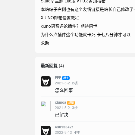
Stately 主题 Lite版 v1.0.3置顶报错
本站帖子右侧也有这个友情链接是站长自己修改了
XIUNO邮箱设置教程
xiuno语音评论插件？期待问世
为什么点插件这个功能就卡死 卡七八分钟才可以
求助
最新回复
(
4
)
FFF
楼主
2021-5-2
2
楼
怎么回事
xiunoa
超版
2021-5-2
3
楼
已解决
430135421
2022-9-13
4
楼