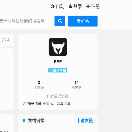
自动
登录
注册
发新帖
4
FFF
一级用户组
2
14
主题数
帖子数
作者最近主题
帖子收藏 不显示。怎么回事
友情链接
申请友链