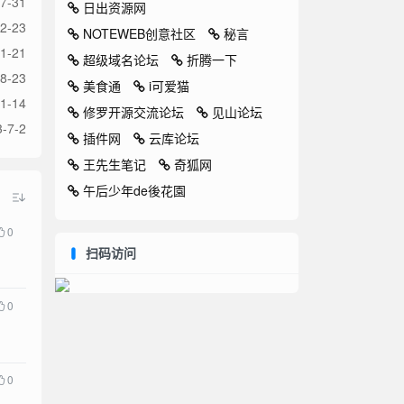
7-31
日出资源网
2-23
NOTEWEB创意社区
秘言
1-21
超级域名论坛
折腾一下
8-23
美食通
i可爱猫
1-14
修罗开源交流论坛
见山论坛
-7-2
插件网
云库论坛
王先生笔记
奇狐网
午后少年de後花園
0
扫码访问
0
0