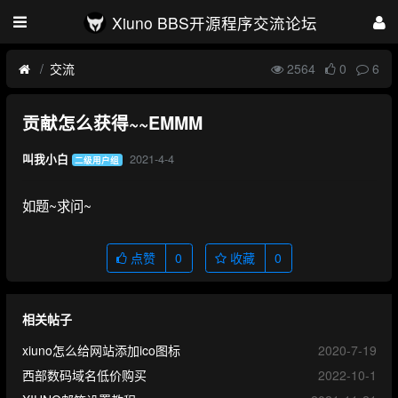
Xiuno BBS开源程序交流论坛
交流
2564
0
6
贡献怎么获得~~EMMM
2021-4-4
叫我小白
二级用户组
如题~求问~
点赞
0
收藏
0
相关帖子
xiuno怎么给网站添加ico图标
2020-7-19
西部数码域名低价购买
2022-10-1