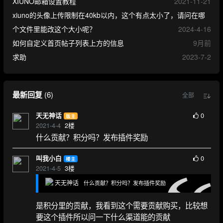
XIUNO邮箱设置教程
2021-11-21
xiuno的头像上传限制在40kb以内，这个有点太小了，请问在哪
个文件里能改这个大小呢？
2024-4-16
如何自定义首页帖子列表上方的信息
9月前
求助
2023-7-2
最新回复
(
6
)
全部
0
天无神话
版主
2021-4-4
2
楼
什么贡献？积分吗？发布插件奖励
0
叫我小白
楼主
2021-4-5
3
楼
天无神话
什么贡献？积分吗？发布插件奖励
是积分里的贡献，我看到这个需要贡献购买，比较想
要这个插件所以问一下什么渠道能的贡献