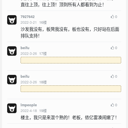
直往上顶，往上顶！顶到所有人都看到为止！
0
7927642
2022-3-21
16
楼
沙发我没有，板凳我没有，板也没有，只好站在后面
排队支持！
0
beifu
2022-3-26
17
楼
0
beifu
2022-3-26
18
楼
0
lmpeople
2022-4-18
19
楼
楼主，我只是来混个熟的！老板，侬亿雷凑闹嫩了！