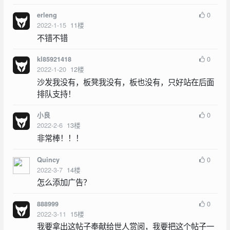
0
erleng
2022-1-15
11
楼
不错不错
0
kl85921418
2022-1-20
12
楼
沙发我没有，板凳我没有，板也没有，只好站在后面
排队支持！
0
小良
2022-2-6
13
楼
非常棒！！！
0
Quincy
2022-3-7
14
楼
怎么添加广告？
0
888999
2022-3-11
15
楼
我要拿出这帖子奉献给世人赏阅，我要把这个帖子一