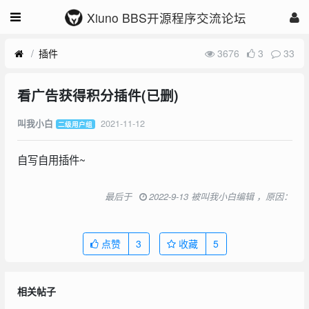
Xiuno BBS开源程序交流论坛
插件
3676
3
33
看广告获得积分插件(已删)
2021-11-12
叫我小白
二级用户组
自写自用插件~
最后于
2022-9-13 被叫我小白编辑 ，原因：
点赞
3
收藏
5
相关帖子