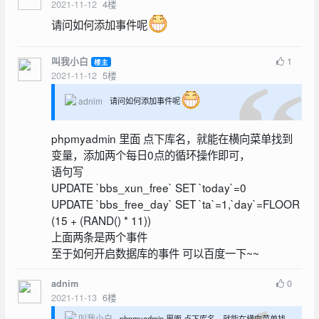
2021-11-12
4
楼
请问如何添加事件呢
1
叫我小白
楼主
2021-11-12
5
楼
adnim
请问如何添加事件呢
phpmyadmin 里面 点下库名，就能在横向菜单找到
变量，添加两个每日0点的循环操作即可，
语句写
UPDATE `bbs_xun_free` SET `today`=0
UPDATE `bbs_free_day` SET `ta`=1,`day`=FLOOR
(15 + (RAND() * 11))
上面两条是两个事件
至于如何开启数据库的事件 可以百度一下~~
0
adnim
2021-11-13
6
楼
叫我小白
phpmyadmin 里面 点下库名，就能在横向菜单找