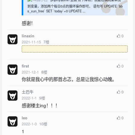
到变量，添加两个每日0点的循环操作即可， 语句写 UPDATE `bb
s_xun_free` SET `today`=0 UPDATE ...
感谢！
0
linaxin
2021-11-15
7
楼
0
first
2021-12-1
8
楼
你就是我心中的那首忐忑，总是让我惊心动魄。
0
土巴牛
2022-1-1
9
楼
感谢楼主ing！！！
0
leo
2022-1-3
10
楼
1