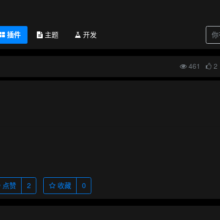
插件
主题
开发
461
2
点赞
2
收藏
0