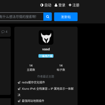
自动
登录
注册
发新帖
4
vasd
一级用户组
14
14
主题数
帖子数
作者最近主题
redis缓存优化插件
Xiuno IPv6 全栈兼容 + IP 属地显示一体解
决
最强网站地图插件