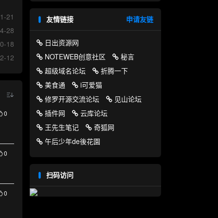
1-21
友情链接
申请友链
4-28
日出资源网
0-18
NOTEWEB创意社区
秘言
2-12
超级域名论坛
折腾一下
美食通
i可爱猫
修罗开源交流论坛
见山论坛
插件网
云库论坛
0
王先生笔记
奇狐网
午后少年de後花園
0
扫码访问
0