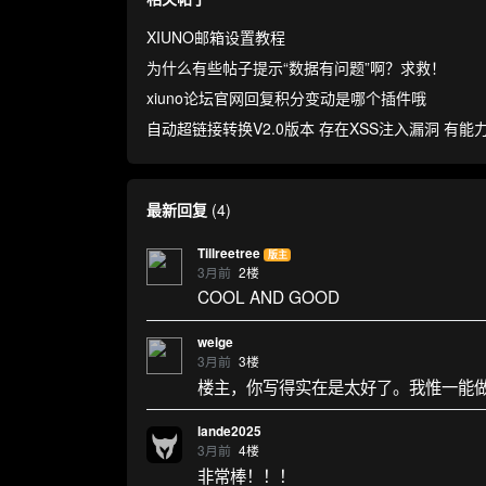
XIUNO邮箱设置教程
为什么有些帖子提示“数据有问题”啊？求救！
xiuno论坛官网回复积分变动是哪个插件哦
自动超链接转换V2.0版本 存在XSS注入漏洞 有
最新回复
(
4
)
Tillreetree
版主
3月前
2
楼
COOL AND GOOD
weige
3月前
3
楼
楼主，你写得实在是太好了。我惟一能
lande2025
3月前
4
楼
非常棒！！！