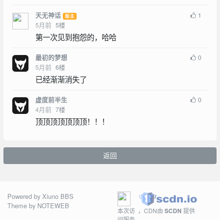
1
天无神话
版主
5月前
5
楼
第一次见到抱怨的，哈哈
0
最初的梦想
5月前
6
楼
已经渐渐消失了
0
虚度前半生
4月前
7
楼
顶顶顶顶顶顶顶！！！
返回
Powered by
Xiuno BBS
Theme by
NOTEWEB
本次访
，CDN由
SCDN
提供
问服务