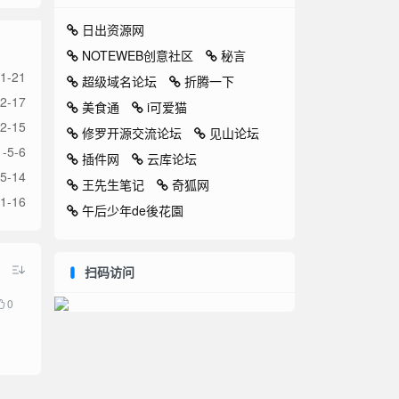
日出资源网
NOTEWEB创意社区
秘言
1-21
超级域名论坛
折腾一下
2-17
美食通
i可爱猫
2-15
修罗开源交流论坛
见山论坛
-5-6
插件网
云库论坛
5-14
王先生笔记
奇狐网
1-16
午后少年de後花園
扫码访问
0