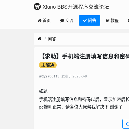
Xiuno BBS开源程序交流论坛
首页
交流
问答
教程
问答
【求助】手机端注册填写信息和密
未解决
发布于
2025-6-8
wqy2706113
如题
手机端注册填写信息和密码以后，显示加密后
pc端则正常，请各位大佬帮我解决下 谢谢了