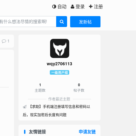
自动
登录
注册
发新帖
1
wqy2706113
一级用户组
1
0
主题数
帖子数
作者最近主题
【求助】手机端注册填写信息和密码以
后，现实加密后长度有问题
友情链接
申请友链