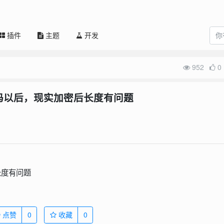
插件
主题
开发
952
0
码以后，现实加密后长度有问题
长度有问题
点赞
0
收藏
0