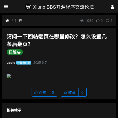
Xiuno BBS开源程序交流论坛
问答
1085
0
4
请问一下回帖翻页在哪里修改？怎么设置几
条后翻页？
已解决
2025-6-7
useie
一级用户组
点赞
0
收藏
0
相关帖子