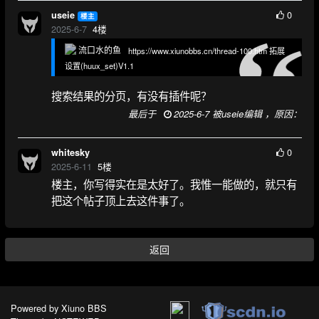
0
useie
楼主
2025-6-7
4
楼
流口水的鱼
https://www.xiunobbs.cn/thread-100.htm 拓展
设置(huux_set)V1.1
搜索结果的分页，有没有插件呢？
最后于
2025-6-7 被useie编辑 ，原因：
0
whitesky
2025-6-11
5
楼
楼主，你写得实在是太好了。我惟一能做的，就只有
把这个帖子顶上去这件事了。
返回
Powered by
Xiuno BBS