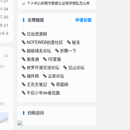
1-21
个人中心的精华数跟认证排序错乱怎么弄
1-24
7-20
友情链接
申请友链
5-21
-6-3
日出资源网
NOTEWEB创意社区
秘言
超级域名论坛
折腾一下
美食通
i可爱猫
0
修罗开源交流论坛
见山论坛
插件网
云库论坛
王先生笔记
奇狐网
午后少年de後花園
0
扫码访问