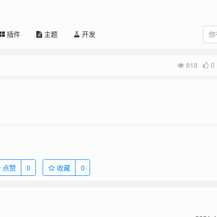
插件
主题
开发
818
0
点赞
0
收藏
0