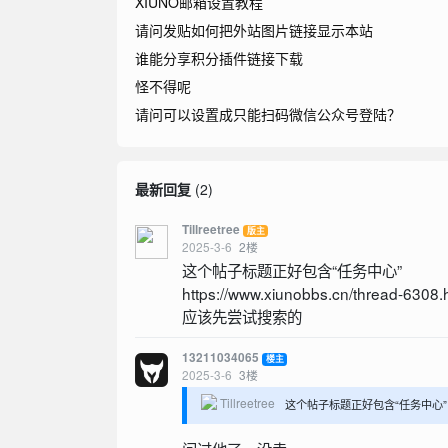
XIUNO邮箱设置教程
请问发贴如何把外站图片链接显示本站
谁能分享积分插件链接下载
怪不得呢
请问可以设置成只能扫码微信公众号登陆？
最新回复
(
2
)
Tillreetree
版主
2025-3-6
2
楼
这个帖子标题正好包含“任务中心”
https://www.xiunobbs.cn/thread-6308.
应该先尝试搜索的
13211034065
楼主
2025-3-6
3
楼
Tillreetree
这个帖子标题正好包含“任务中心” https: