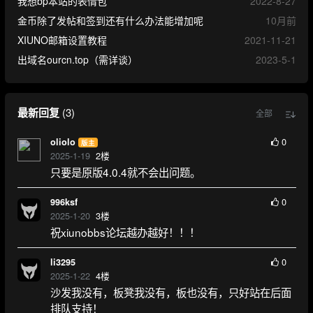
我想bp本站的表情包
2022-8-27
金币除了发帖和签到还有什么办法能增加呢
10月前
XIUNO邮箱设置教程
2021-11-21
出域名ourcn.top（需详谈）
2023-5-1
最新回复
(
3
)
全部
0
oliolo
版主
2025-1-19
2
楼
只要是原版4.0.4就不会出问题。
0
996ksf
2025-1-20
3
楼
祝xiunobbs论坛越办越好！！！
0
li3295
2025-1-22
4
楼
沙发我没有，板凳我没有，板也没有，只好站在后面
排队支持！