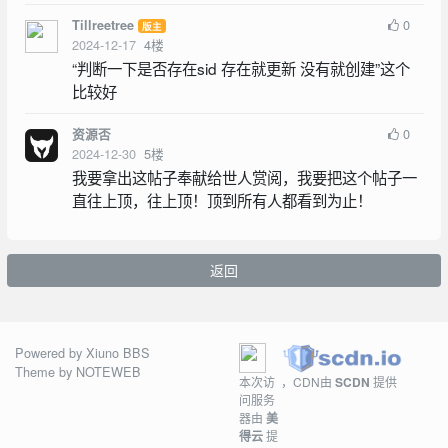
0
Tillreetree
版主
2024-12-17
4
楼
“判断一下是否存在sid 存在就更新 没有就创建”这个
比较好
0
资源否
2024-12-30
5
楼
我要拿出这帖子奉献给世人赏阅，我要把这个帖子一
直往上顶，往上顶！顶到所有人都看到为止！
返回
Powered by
Xiuno BBS
Theme by
NOTEWEB
本次访
，CDN由
SCDN
提供
问服务
器由
美
得云
提