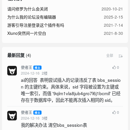
请问修罗为什么会关闭
2020-10-21
为什么我的论坛没有编辑器
2025-2-15
游客引导注册登录这个插件有吗
2021-7-14
Xiuno突然间一片空白
2021-8-30
最新回复
(
4
)
全部
0
使者王
楼主
2024-12-16
2
楼
ai的回答 表明尝试插入的记录违反了表 bbs_sessio
n 的主键约束。具体来说，sid 字段被设置为主键或
唯一索引，而值 '9qlm1vla8jub4gro7l6j1bcmil' 已经
存在于数据库中，因此不能再次插入相同的 sid。
0
使者王
楼主
2024-12-16
3
楼
我的解决办法 清空bbs_session表