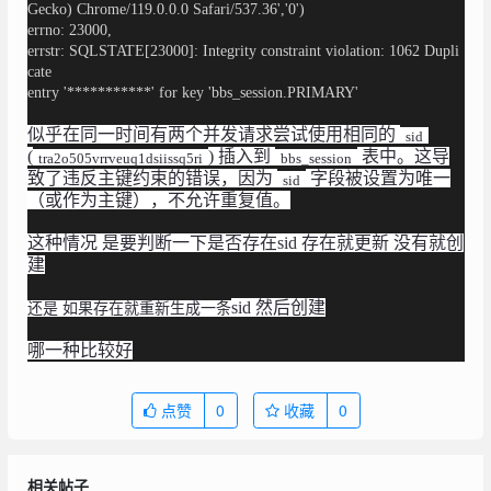
Gecko) Chrome/119.0.0.0 Safari/537.36','0')
errno: 23000,
errstr: SQLSTATE[23000]: Integrity constraint violation: 1062 Dupli
cate
entry '***********' for key 'bbs_session.PRIMARY'
似乎在同一时间有两个并发请求尝试使用相同的
sid
(
) 插入到
表中。这导
tra2o505vrrveuq1dsiissq5ri
bbs_session
致了违反主键约束的错误，因为
字段被设置为唯一
sid
（或作为主键），不允许重复值。
这种情况 是要判断一下是否存在sid 存在就更新 没有就创
建
sid 然后创建
还是 如果存在就重新生成一条
哪一种比较好
点赞
0
收藏
0
相关帖子