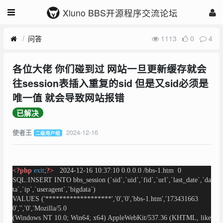
Xiuno BBS开源程序交流论坛
问答
1113
0
4
各位大佬 你们碰到过 网站一旦更新缓存就会
往session表插入重复的sid 但是又sid必须是
唯一值 就会导致网站报错
已解决
2024-12-16
使者王
二级用户组
<?php
exit
;
?>
2024-12-16 10:37:10 0.0.0.0 /bbs-1.htm 0
SQL:INSERT INTO bbs_session (`sid`,`uid`,`fid`,`url`,`last_date`,`da
ta`,`ip`,`useragent`,`bigdata`)
VALUES ('*******************','0','0','bbs-1.htm','173431663
0','','0','Mozilla/5.0
(Windows NT 10.0; Win64; x64) AppleWebKit/537.36 (KHTML, like