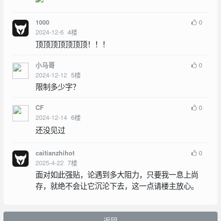
0
1000
2024-12-6
4
楼
顶顶顶顶顶顶顶！！！
0
小马哥
2024-12-12
5
楼
限制多少字？
0
CF
2024-12-14
6
楼
还没见过
0
caitianzhihot
2025-4-22
7
楼
面对如此强贴，论遇到多大阻力，只要我一息上尚
存，就绝不会让它沉沦下去，这一点请楼主放心。
返回