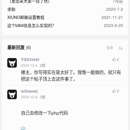
（发出来大家一目了然）
7月前
求助
2023-7-2
XIUNO邮箱设置教程
2021-11-21
这个blibli信息怎么实现的？
2023-9-25
最新回复
(
6
)
全部
0
YQX33440
2024-12-4
2
楼
楼主，你写得实在是太好了。我惟一能做的，就只有
把这个帖子顶上去这件事了。
0
williamzlj
2024-12-6
3
楼
自己去修改一下php代码