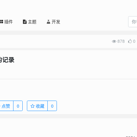
插件
主题
开发
878
0
的记录
点赞
0
收藏
0