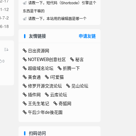
2-17
请教一下，短代码（Shortcode）引擎这个
1-12
东西是干嘛的
-7-2
请教一下，本站用的编辑器是哪一个
6-18
友情链接
申请友链
日出资源网
NOTEWEB创意社区
秘言
0
超级域名论坛
折腾一下
美食通
i可爱猫
修罗开源交流论坛
见山论坛
插件网
云库论坛
王先生笔记
奇狐网
午后少年de後花園
扫码访问