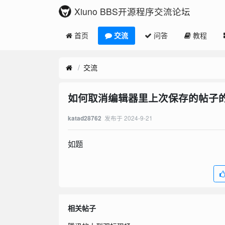
Xiuno BBS开源程序交流论坛
首页
交流
问答
教程
交流
如何取消编辑器里上次保存的帖子
发布于
2024-9-21
katad28762
如题
相关帖子