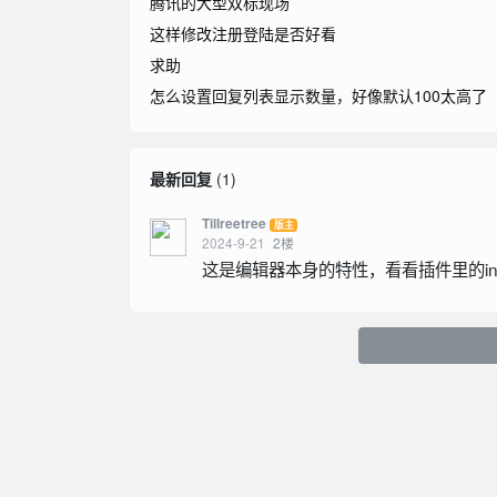
腾讯的大型双标现场
这样修改注册登陆是否好看
求助
怎么设置回复列表显示数量，好像默认100太高了
最新回复
(
1
)
Tillreetree
版主
2024-9-21
2
楼
这是编辑器本身的特性，看看插件里的init 