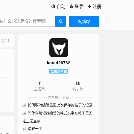
自动
登录
注册
发新帖
1
katad28762
二级用户组
7
68
主题数
帖子数
作者最近主题
如何取消编辑器里上次保存的帖子的记录
问什么编辑器编辑的格式文字在帖子里无
法正常显示
请教一下