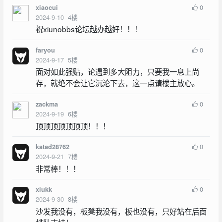
0
xiaocui
2024-9-10
4
楼
祝xiunobbs论坛越办越好！！！
0
faryou
2024-9-17
5
楼
面对如此强贴，论遇到多大阻力，只要我一息上尚
存，就绝不会让它沉沦下去，这一点请楼主放心。
0
zackma
2024-9-19
6
楼
顶顶顶顶顶顶顶！！！
0
katad28762
2024-9-21
7
楼
非常棒！！！
0
xiukk
2024-9-30
8
楼
沙发我没有，板凳我没有，板也没有，只好站在后面