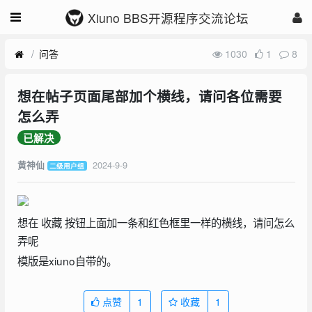
Xiuno BBS开源程序交流论坛
问答
1030
1
8
想在帖子页面尾部加个横线，请问各位需要
怎么弄
已解决
2024-9-9
黄神仙
二级用户组
想在 收藏 按钮上面加一条和红色框里一样的横线，请问怎么
弄呢
模版是xiuno自带的。
点赞
1
收藏
1