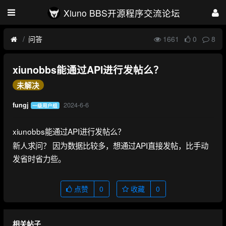
Xiuno BBS开源程序交流论坛
问答
1661
0
8
xiunobbs能通过API进行发帖么？
未解决
2024-6-6
fungj
一级用户组
xiunobbs能通过API进行发帖么？
新人求问？ 因为数据比较多，想通过API直接发帖，比手动
发省时省力些。
点赞
0
收藏
0
相关帖子