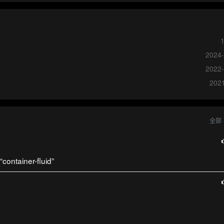
2024-
2022-
2021
全部
tainer-fluid”