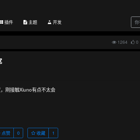
插件
主题
开发
1264
0
宽
刚接触Xiuno有点不太会
点赞
0
收藏
1