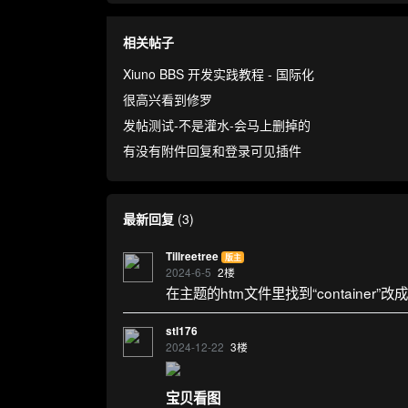
相关帖子
Xiuno BBS 开发实践教程 - 国际化
很高兴看到修罗
发帖测试-不是灌水-会马上删掉的
有没有附件回复和登录可见插件
最新回复
(
3
)
Tillreetree
版主
2024-6-5
2
楼
在主题的htm文件里找到“container”改成“con
stl176
2024-12-22
3
楼
宝贝看图