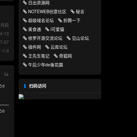
日出资源网
NOTEWEB创意社区
秘言
超级域名论坛
折腾一下
1月前
美食通
i可爱猫
4-13
修罗开源交流论坛
见山论坛
7-27
插件网
云库论坛
-1-9
王先生笔记
奇狐网
午后少年de後花園
扫码访问
0
0