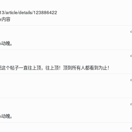
3/article/details/123886422
e内容
心动魄。
把这个帖子一直往上顶，往上顶！顶到所有人都看到为止！
心动魄。