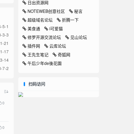
日出资源网
NOTEWEB创意社区
秘言
超级域名论坛
折腾一下
-5-1
美食通
i可爱猫
-3-3
修罗开源交流论坛
见山论坛
1-21
插件网
云库论坛
1-17
王先生笔记
奇狐网
3-14
午后少年de後花園
-7-2
扫码访问
0
0