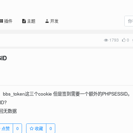
插件
主题
开发
1793
0
ID
t、bbs_token这三个cookie 但是签到需要一个额外的PHPSESSID。
D?
返回无数据
点赞
0
收藏
0