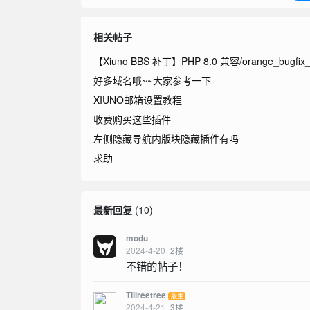
相关帖子
【Xiuno BBS 补丁】PHP 8.0 兼容/orange_bugfix
好多域名哦~~大家参考一下
XIUNO邮箱设置教程
收费购买这些插件
左侧隐藏导航内版块隐藏插件有吗
求助
最新回复
(
10
)
modu
2024-4-20
2
楼
不错的帖子！
Tillreetree
版主
2024-4-21
3
楼