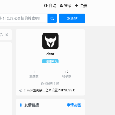
自动
登录
注册
发新帖
10
dear
一级用户组
1
12
主题数
帖子数
作者最近主题
tt_sign签到接口怎么设置PHPSESSID
友情链接
申请友链