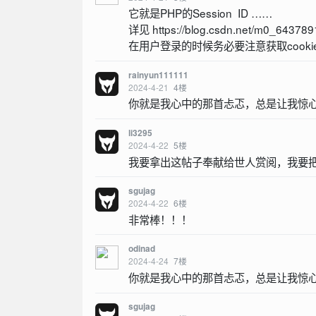
它就是PHP的Session ID ……
详见 https://blog.csdn.net/m0_6437891
在用户登录的时候务必要注意获取cooki
rainyun111111
2024-4-21
4
楼
你就是我心中的那首忐忑，总是让我惊
li3295
2024-4-22
5
楼
我要拿出这帖子奉献给世人赏阅，我要
sgujag
2024-4-22
6
楼
非常棒！！！
odinad
2024-4-24
7
楼
你就是我心中的那首忐忑，总是让我惊
sgujag