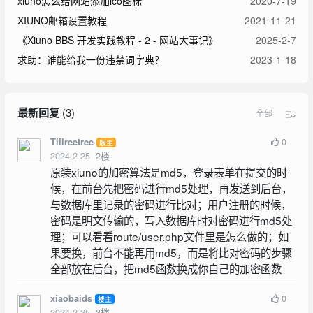
xiuno怎么给网站添加ico图标
2020-7-19
XIUNO邮箱设置教程
2021-11-21
《Xiuno BBS 开发实践教程 - 2 - 网站大事记》
2025-2-7
求助：谁能给我一份违禁词字典？
2023-1-18
最新回复
(
3
)
全部
0
Tillreetree
版主
2024-2-25
2
楼
原装xiuno的加密算法是md5，登录表单在提交的时
候，在前台先把密码进行md5处理，再发送到后台，
与数据库里记录的密码进行比对；用户注册的时候，
密码是明文传输的，写入数据库时对密码进行md5处
理；可以看看route/user.php文件里是怎么做的；如
果要换，前台不能再用md5，而是将比对密码的步骤
全部放在后台，把md5函数换成你自己的加密函数
0
xiaobaids
楼主
2024-2-25
3
楼