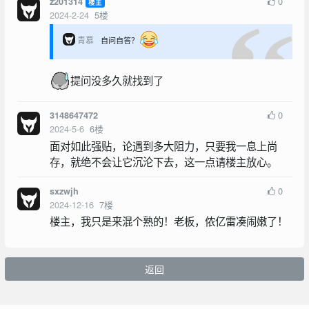
0
z201314
楼主
2024-2-24
5
楼
青慕
自问自答？
提问没多久就找到了
0
3148647472
2024-5-6
6
楼
面对如此强贴，论遇到多大阻力，只要我一息上尚
存，就绝不会让它沉沦下去，这一点请楼主放心。
0
sxzwjh
2024-12-16
7
楼
楼主，我只是来混个熟的！老板，侬亿雷凑闹嫩了！
返回