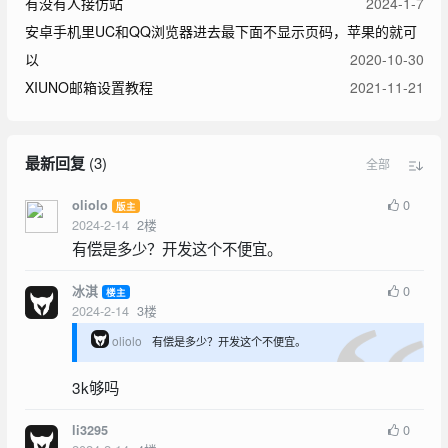
有没有人接仿站
2024-1-7
安卓手机里UC和QQ浏览器进去最下面不显示页码，苹果的就可
以
2020-10-30
XIUNO邮箱设置教程
2021-11-21
最新回复
(
3
)
全部
0
oliolo
版主
2024-2-14
2
楼
有偿是多少？开发这个不便宜。
0
冰淇
楼主
2024-2-14
3
楼
oliolo
有偿是多少？开发这个不便宜。
3k够吗
0
li3295