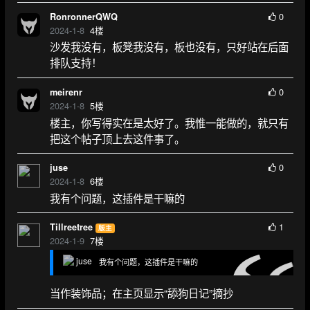
0
RonronnerQWQ
2024-1-8
4
楼
沙发我没有，板凳我没有，板也没有，只好站在后面
排队支持！
0
meirenr
2024-1-8
5
楼
楼主，你写得实在是太好了。我惟一能做的，就只有
把这个帖子顶上去这件事了。
0
juse
2024-1-8
6
楼
我有个问题，这插件是干嘛的
1
Tillreetree
版主
2024-1-9
7
楼
juse
我有个问题，这插件是干嘛的
当作装饰品；在主页显示“舔狗日记”摘抄