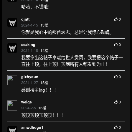
哈哈，不错哦！
0
djntt
2024-1-15
13
楼
你就是我心中的那首忐忑，总是让我惊心动魄。
0
seaking
2024-1-18
14
楼
我要拿出这帖子奉献给世人赏阅，我要把这个帖子一
直往上顶，往上顶！顶到所有人都看到为止！
0
glxhydue
2024-1-27
15
楼
感谢楼主ing！！！
0
weige
2024-2-5
16
楼
顶顶顶顶顶顶顶！！！
0
amwdhqgu1