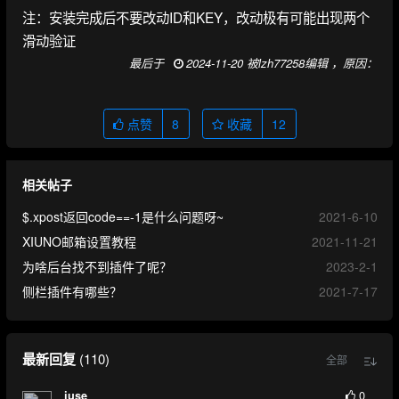
注：安装完成后不要改动ID和KEY，改动极有可能出现两个
滑动验证
最后于
2024-11-20 被lzh77258编辑 ，原因：
点赞
8
收藏
12
相关帖子
$.xpost返回code==-1是什么问题呀~
2021-6-10
XIUNO邮箱设置教程
2021-11-21
为啥后台找不到插件了呢？
2023-2-1
侧栏插件有哪些？
2021-7-17
最新回复
(
110
)
全部
0
juse