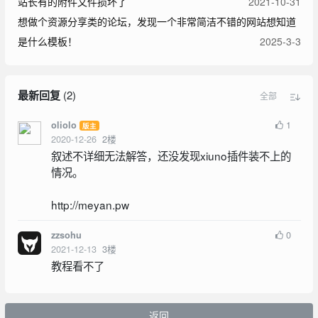
站长有的附件文件损坏了
2021-10-31
想做个资源分享类的论坛，发现一个非常简洁不错的网站想知道
是什么模板！
2025-3-3
最新回复
(
2
)
全部
1
oliolo
版主
2020-12-26
2
楼
叙述不详细无法解答，还没发现xiuno插件装不上的
情况。
http://meyan.pw
0
zzsohu
2021-12-13
3
楼
教程看不了
返回