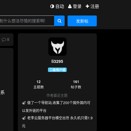
自动
登录
注册
发新帖
8
li3295
二级用户组
12
161
主题数
帖子数
联系
作者最近主题
做了一个导航站,收集了200个国外国内可
以发外链的平台
老李云服务器平台横空出世 永久机只需1.9
元