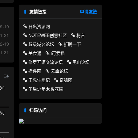
友情链接
申请友链
日出资源网
9-19
NOTEWEB创意社区
秘言
1-21
2-19
超级域名论坛
折腾一下
1-31
美食通
i可爱猫
修罗开源交流论坛
见山论坛
插件网
云库论坛
王先生笔记
奇狐网
0
午后少年de後花園
扫码访问
0