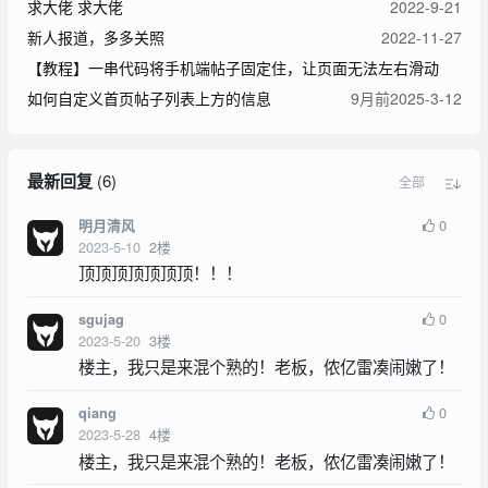
求大佬 求大佬
2022-9-21
新人报道，多多关照
2022-11-27
【教程】一串代码将手机端帖子固定住，让页面无法左右滑动
如何自定义首页帖子列表上方的信息
9月前
2025-3-12
最新回复
(
6
)
全部
0
明月清风
2023-5-10
2
楼
顶顶顶顶顶顶顶！！！
0
sgujag
2023-5-20
3
楼
楼主，我只是来混个熟的！老板，侬亿雷凑闹嫩了！
0
qiang
2023-5-28
4
楼
楼主，我只是来混个熟的！老板，侬亿雷凑闹嫩了！