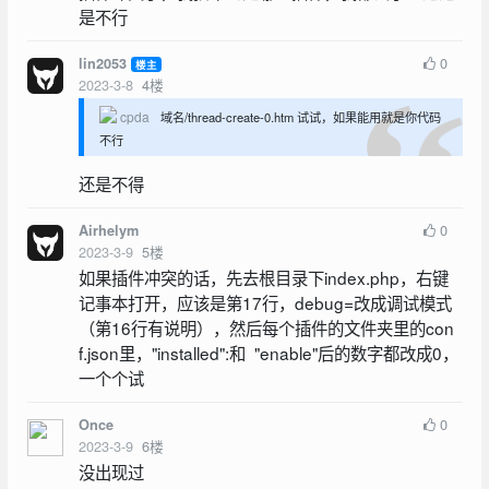
是不行
0
lin2053
楼主
2023-3-8
4
楼
cpda
域名/thread-create-0.htm 试试，如果能用就是你代码
不行
还是不得
0
Airhelym
2023-3-9
5
楼
如果插件冲突的话，先去根目录下index.php，右键
记事本打开，应该是第17行，debug=改成调试模式
（第16行有说明），然后每个插件的文件夹里的con
f.json里，"installed":和 "enable"后的数字都改成0，
一个个试
0
Once
2023-3-9
6
楼
没出现过