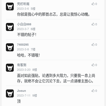
0
凭栏听雨
2023-3-6
5
楼
你就是我心中的那首忐忑，总是让我惊心动魄。
0
小白白888
2023-3-7
6
楼
不错的帖子！
0
7400295
2023-3-8
7
楼
哈哈，不错哦！
0
有客到
2023-3-20
8
楼
面对如此强贴，论遇到多大阻力，只要我一息上尚
存，就绝不会让它沉沦下去，这一点请楼主放心。
0
Joeun
2023-7-11
9
楼
顶