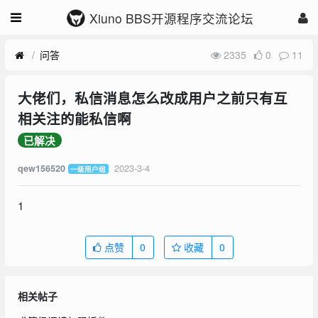
Xiuno BBS开源程序交流论坛
问答
2335
0
11
大佬们，私信消息怎么改成用户之前只有互
相关注的能私信啊
已解决
2023-3-4
qew156520
一级用户组
1
点赞
0
收藏
0
相关帖子