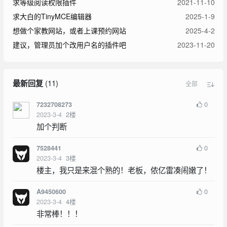
求等级阅读权限插件
2021-11-10
求大白的TinyMCE编辑器
2025-1-9
想做个家教网站，或者上课预约网站
2025-4-2
建议，管理员加个改用户名的插件吧
2023-11-20
最新回复
(
11
)
全部
0
7232708273
2023-3-4
2
楼
加个判断
0
7528441
2023-3-4
3
楼
楼主，我只是来混个熟的！老板，侬亿雷凑闹嫩了！
0
A9450600
2023-3-4
4
楼
非常棒！！！